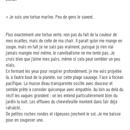
« Je suis une tortue marine. Peu de gens le savent.
Plus exactement une tortue verte, non pas du fait de la couleur de
mes écailles, mais de celle de ma chair. Il parait qu’on me mange en
soupe, mais en fait je ne sais pas vraiment, puisque je n’en n’ai
jamais mangée moi même, le cannibalisme ne me tente pas. Je
crois bien que j’aime mes pairs, même si cela peut sembler un peu
niais.
En fermant les yeux pour respirer profondément, je me vois projetée
là, à l’autre bout de la planète, sur cette plage sauvage. Face à l’océan
pacifique. La masse d’eau transparente oscille avec douceur et
semble prête à consoler quiconque avec empathie. Au loin au delà du
récif les vagues grondent ; on les entend particulièrement bien du
jardin la nuit. Les effluves du chèvrefeuille montent dans l’air déjà
rafraîchi.
De petites roches rondes et râpeuses jonchent le sol. Je me baisse
pour en soupeser une.